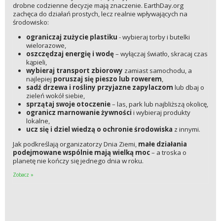
drobne codzienne decyzje mają znaczenie. EarthDay.org
zachęca do działań prostych, lecz realnie wpływających na
środowisko:
ograniczaj zużycie plastiku
- wybieraj torby i butelki
wielorazowe,
oszczędzaj energię i wodę
– wyłączaj światło, skracaj czas
kąpieli,
wybieraj transport zbiorowy
zamiast samochodu, a
najlepiej
poruszaj się pieszo lub rowerem
,
sadź drzewa i rośliny przyjazne zapylaczom
lub dbaj o
zieleń wokół siebie,
sprzątaj swoje otoczenie
– las, park lub najbliższą okolicę,
ogranicz marnowanie żywności
i wybieraj produkty
lokalne,
ucz się i dziel wiedzą o ochronie środowiska
z innymi.
Jak podkreślają organizatorzy Dnia Ziemi,
małe działania
podejmowane wspólnie mają wielką moc
– a troska o
planetę nie kończy się jednego dnia w roku.
Zobacz »