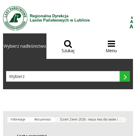
Przejdź do treści
Regionalna Dyrekcja
A
Lasów Państwowych w Lublinie
A
A


Wybierz nadleśnictwo
Szukaj
Menu

Informacje
Aktualności
Dzień Ziemi 2026: nasza moc dla lasów i ...
Liczba wyświetleń