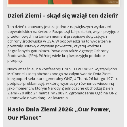
Dzień Ziemi – skąd się wziął ten dzień?
Ten dzień uznawany jest za jedno z największych wydarzeń
obywatelskich na świecie. Rozpoczął falę działań, w tym przyjęcie
przełomowych na tamten moment przepisów dotyczących
ochrony środowiska w USA. W odpowiedzi na to wydarzenie
powstały ustawy o czystym powietrzu, czystej wodzie i
zagrożonych gatunkach. Powołano także Agencję Ochrony
Środowiska (EPA). Później wiele krajów przyjęło podobne
przepisy.
Nieco wcześniej, na konferencji UNESCO w 1969 r. wystąpił John
McConnel z ideą obchodzonego na całym świecie Dnia Ziemi.
Ideę poparł sekretarz generalny ONZ, U Thant. 26 lutego 1971 r.
podpisał proklamację, w której wyznaczył równonoc wiosenną
jako moment, w którym Narody Zjednoczone obchodzą Dzień
Ziemi - 20 albo 21 marca. W 2009 r. Zgromadzenie Ogólne ONZ
ustanowiło nową datę - 22 kwietnia.
Hasło Dnia Ziemi 2026: „Our Power,
Our Planet”