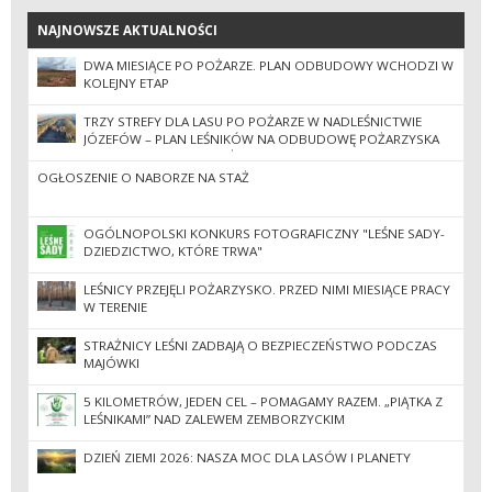
NAJNOWSZE AKTUALNOŚCI
NAJNOWSZE AKTUALNOŚCI
DWA MIESIĄCE PO POŻARZE. PLAN ODBUDOWY WCHODZI W
KOLEJNY ETAP
TRZY STREFY DLA LASU PO POŻARZE W NADLEŚNICTWIE
JÓZEFÓW – PLAN LEŚNIKÓW NA ODBUDOWĘ POŻARZYSKA
ZNISZCZONEGO PRZEZ ŻYWIOŁ
OGŁOSZENIE O NABORZE NA STAŻ
OGÓLNOPOLSKI KONKURS FOTOGRAFICZNY "LEŚNE SADY-
DZIEDZICTWO, KTÓRE TRWA"
LEŚNICY PRZEJĘLI POŻARZYSKO. PRZED NIMI MIESIĄCE PRACY
W TERENIE
STRAŻNICY LEŚNI ZADBAJĄ O BEZPIECZEŃSTWO PODCZAS
MAJÓWKI
5 KILOMETRÓW, JEDEN CEL – POMAGAMY RAZEM. „PIĄTKA Z
LEŚNIKAMI” NAD ZALEWEM ZEMBORZYCKIM
DZIEŃ ZIEMI 2026: NASZA MOC DLA LASÓW I PLANETY